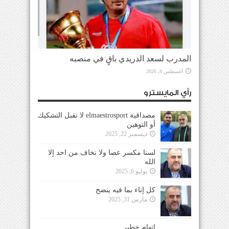
المدرب لسعد الدريدي باقٍ في منصبه
أغسطس 8, 2026
رأي المايسترو
مصداقية elmaestrosport لا تقبل التشكيك
أو التوهين
ديسمبر 22, 2025
لسنا مكسر عصا ولا نخاف من احد إلا
الله
يوليو 6, 2025
كل إناء بما فيه ينضح
مارس 31, 2025
إتهام خطير