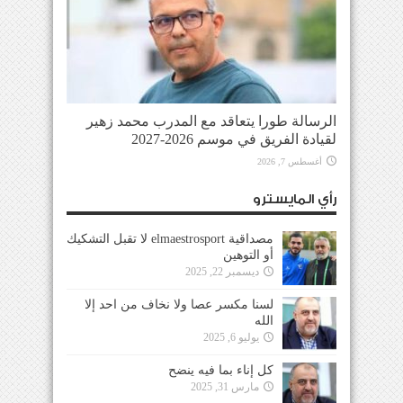
الرسالة طورا يتعاقد مع المدرب محمد زهير
لقيادة الفريق في موسم 2026-2027
أغسطس 7, 2026
رأي المايسترو
مصداقية elmaestrosport لا تقبل التشكيك
أو التوهين
ديسمبر 22, 2025
لسنا مكسر عصا ولا نخاف من احد إلا
الله
يوليو 6, 2025
كل إناء بما فيه ينضح
مارس 31, 2025