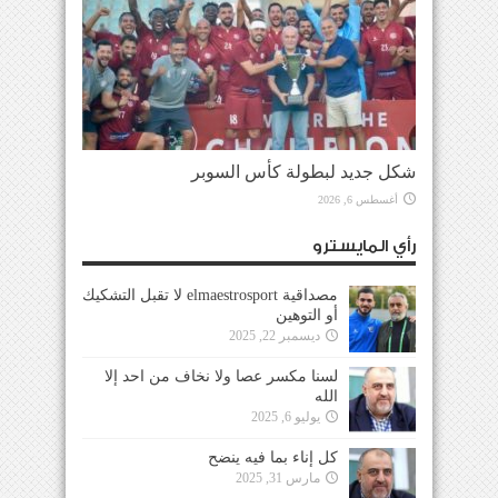
شكل جديد لبطولة كأس السوبر
أغسطس 6, 2026
رأي المايسترو
مصداقية elmaestrosport لا تقبل التشكيك
أو التوهين
ديسمبر 22, 2025
لسنا مكسر عصا ولا نخاف من احد إلا
الله
يوليو 6, 2025
كل إناء بما فيه ينضح
مارس 31, 2025