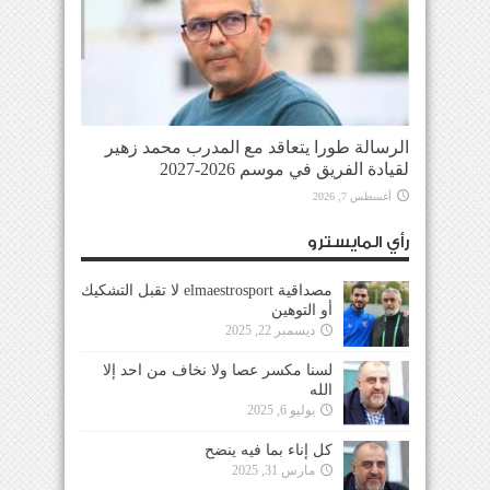
الرسالة طورا يتعاقد مع المدرب محمد زهير
لقيادة الفريق في موسم 2026-2027
أغسطس 7, 2026
رأي المايسترو
مصداقية elmaestrosport لا تقبل التشكيك
أو التوهين
ديسمبر 22, 2025
لسنا مكسر عصا ولا نخاف من احد إلا
الله
يوليو 6, 2025
كل إناء بما فيه ينضح
مارس 31, 2025