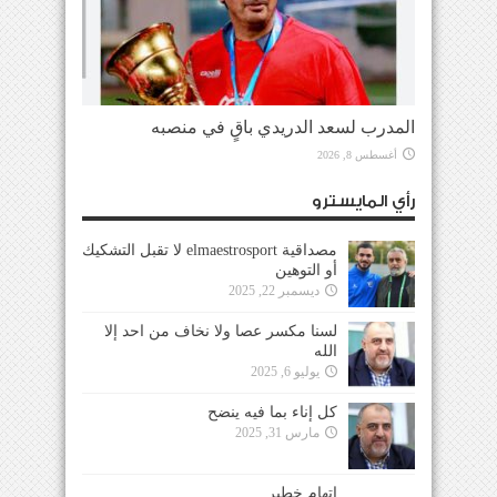
المدرب لسعد الدريدي باقٍ في منصبه
أغسطس 8, 2026
رأي المايسترو
مصداقية elmaestrosport لا تقبل التشكيك
أو التوهين
ديسمبر 22, 2025
لسنا مكسر عصا ولا نخاف من احد إلا
الله
يوليو 6, 2025
كل إناء بما فيه ينضح
مارس 31, 2025
إتهام خطير