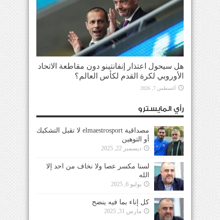
هل سيحول اعتذار إنفانتينو دون مقاطعة الاتحاد
الأوروبي لكرة القدم لكأس العالم؟
أغسطس 7, 2026
رأي المايسترو
مصداقية elmaestrosport لا تقبل التشكيك
أو التوهين
ديسمبر 22, 2025
لسنا مكسر عصا ولا نخاف من احد إلا
الله
يوليو 6, 2025
كل إناء بما فيه ينضح
مارس 31, 2025