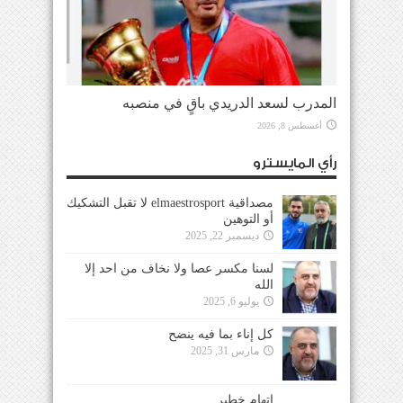
المدرب لسعد الدريدي باقٍ في منصبه
أغسطس 8, 2026
رأي المايسترو
مصداقية elmaestrosport لا تقبل التشكيك
أو التوهين
ديسمبر 22, 2025
لسنا مكسر عصا ولا نخاف من احد إلا
الله
يوليو 6, 2025
كل إناء بما فيه ينضح
مارس 31, 2025
إتهام خطير