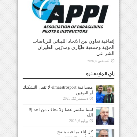
إتفاقية تعاون بين الاتحاد اللبناني للرياضات
الجوّية وجمعية طيّاري ومدرّبي الطيران
الشراعي
أغسطس 6, 2026
رأي المايسترو
مصداقية elmaestrosport لا تقبل التشكيك
أو التوهين
ديسمبر 22, 2025
لسنا مكسر عصا ولا نخاف من احد إلا
الله
يوليو 6, 2025
كل إناء بما فيه ينضح