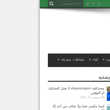
وء
لقاء
نشاطات متفرقة
ايسترو
مصداقية elmaestrosport لا تقبل التشكيك
أو التوهين
ديسمبر 22, 2025
لسنا مكسر عصا ولا نخاف من احد إلا