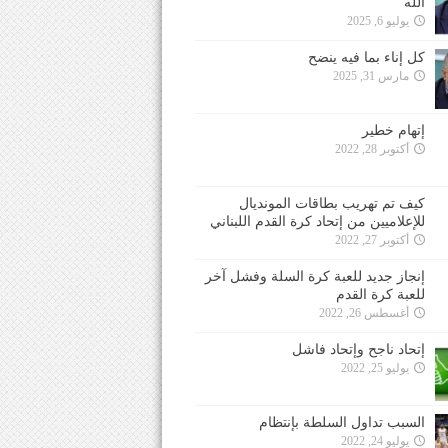
الله
يوليو 6, 2025
كل إناء بما فيه ينضح
مارس 31, 2025
إتهام خطير
أكتوبر 28, 2022
كيف تم تهريب بطاقات المونديال
للإعلاميين من إتحاد كرة القدم اللبناني
أكتوبر 27, 2022
إنجاز جديد للعبة كرة السلة وفشل آخر
للعبة كرة القدم
أغسطس 26, 2022
إتحاد ناجح وإتحاد فاشل
يوليو 25, 2022
السبب تداول السلطة بإنتظام
يوليو 24, 2022