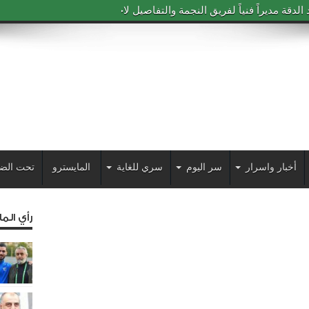
دقة مديراً فنياً لفريق النجمة والتفاصيل لاحقاً
أخبار واسرار
سر اليوم
سري للغاية
المايسترو
تحت الض
رأي الم