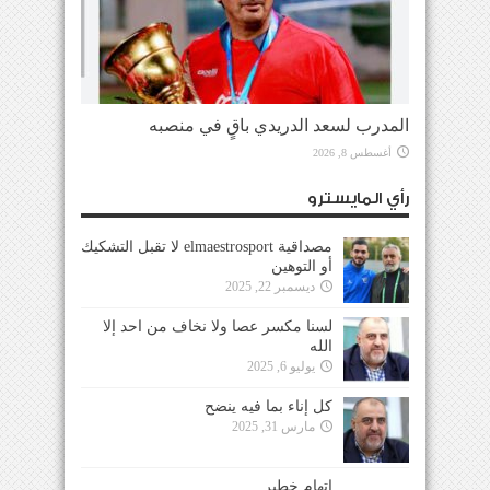
المدرب لسعد الدريدي باقٍ في منصبه
أغسطس 8, 2026
رأي المايسترو
مصداقية elmaestrosport لا تقبل التشكيك
أو التوهين
ديسمبر 22, 2025
لسنا مكسر عصا ولا نخاف من احد إلا
الله
يوليو 6, 2025
كل إناء بما فيه ينضح
مارس 31, 2025
إتهام خطير