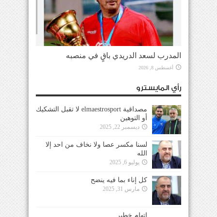
المدرب لسعد الدريدي باقٍ في منصبه
أغسطس 8, 2026
رأي المايسترو
مصداقية elmaestrosport لا تقبل التشكيك
أو التوهين
ديسمبر 22, 2025
لسنا مكسر عصا ولا نخاف من احد إلا
الله
يوليو 6, 2025
كل إناء بما فيه ينضح
مارس 31, 2025
إتهام خطير