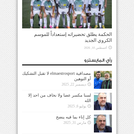
الحكمة يطلق تحضيراته إستعداداً للموسم
الكروي الجديد
أغسطس 10, 2026
رأي المايسترو
مصداقية elmaestrosport لا تقبل التشكيك
أو التوهين
ديسمبر 22, 2025
لسنا مكسر عصا ولا نخاف من احد إلا
الله
يوليو 6, 2025
كل إناء بما فيه ينضح
مارس 31, 2025