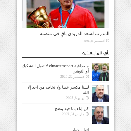
المدرب لسعد الدريدي باقٍ في منصبه
أغسطس 8, 2026
رأي المايسترو
مصداقية elmaestrosport لا تقبل التشكيك
أو التوهين
ديسمبر 22, 2025
لسنا مكسر عصا ولا نخاف من احد إلا
الله
يوليو 6, 2025
كل إناء بما فيه ينضح
مارس 31, 2025
إتهام خطير