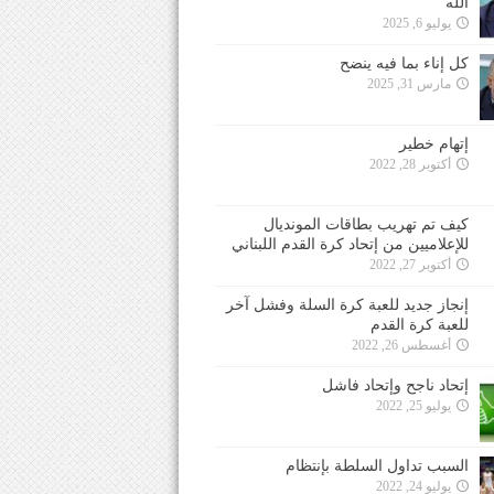
الله
يوليو 6, 2025
كل إناء بما فيه ينضح
مارس 31, 2025
إتهام خطير
أكتوبر 28, 2022
كيف تم تهريب بطاقات المونديال
للإعلاميين من إتحاد كرة القدم اللبناني
أكتوبر 27, 2022
إنجاز جديد للعبة كرة السلة وفشل آخر
للعبة كرة القدم
أغسطس 26, 2022
إتحاد ناجح وإتحاد فاشل
يوليو 25, 2022
السبب تداول السلطة بإنتظام
يوليو 24, 2022