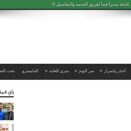
دقة مديراً فنياً لفريق النجمة والتفاصيل لاحقاً
أخبار واسرار
سر اليوم
سري للغاية
المايسترو
تحت الض
رأي الم