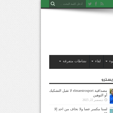
وء
لقاء
نشاطات متفرقة
ايسترو
مصداقية elmaestrosport لا تقبل التشكيك
أو التوهين
ديسمبر 22, 2025
لسنا مكسر عصا ولا نخاف من احد إلا