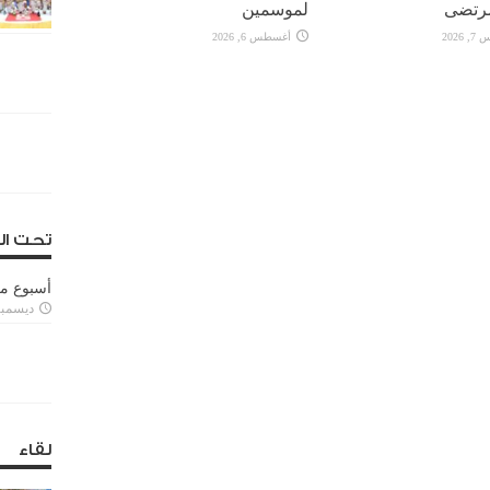
رتضى
لموسمين
2026
أغسطس 6, 2026
تحت ال
أسبوع م
ديسمبر 11, 3
لقاء