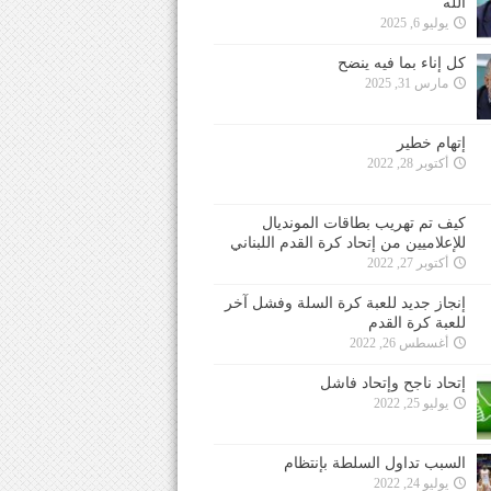
الله
يوليو 6, 2025
كل إناء بما فيه ينضح
مارس 31, 2025
إتهام خطير
أكتوبر 28, 2022
كيف تم تهريب بطاقات المونديال
للإعلاميين من إتحاد كرة القدم اللبناني
أكتوبر 27, 2022
إنجاز جديد للعبة كرة السلة وفشل آخر
للعبة كرة القدم
أغسطس 26, 2022
إتحاد ناجح وإتحاد فاشل
يوليو 25, 2022
السبب تداول السلطة بإنتظام
يوليو 24, 2022