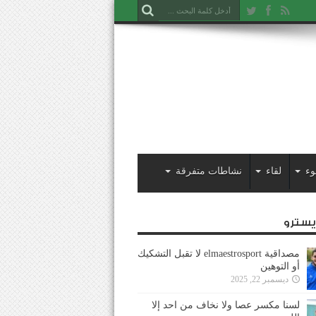
وء
لقاء
نشاطات متفرقة
ايسترو
مصداقية elmaestrosport لا تقبل التشكيك
أو التوهين
ديسمبر 22, 2025
لسنا مكسر عصا ولا نخاف من احد إلا