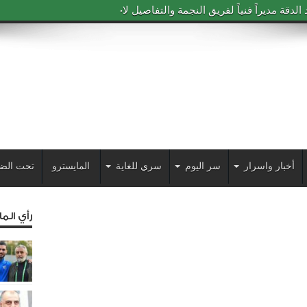
دقة مديراً فنياً لفريق النجمة والتفاصيل لاحقاً
أخبار واسرار
سر اليوم
سري للغاية
المايسترو
تحت الض
رأي الم