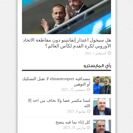
هل سيحول اعتذار إنفانتينو دون مقاطعة الاتحاد
الأوروبي لكرة القدم لكأس العالم؟
أغسطس 7, 2026
رأي المايسترو
مصداقية elmaestrosport لا تقبل التشكيك
أو التوهين
ديسمبر 22, 2025
لسنا مكسر عصا ولا نخاف من احد إلا
الله
يوليو 6, 2025
كل إناء بما فيه ينضح
مارس 31, 2025