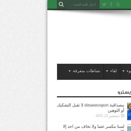
وء
لقاء
نشاطات متفرقة
ايسترو
مصداقية elmaestrosport لا تقبل التشكيك
أو التوهين
ديسمبر 22, 2025
لسنا مكسر عصا ولا نخاف من احد إلا