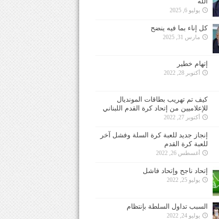
الله
يوليو 6, 2025
كل إناء بما فيه ينضح
مارس 31, 2025
إتهام خطير
أكتوبر 28, 2022
كيف تم تهريب بطاقات المونديال
للإعلاميين من إتحاد كرة القدم اللبناني
أكتوبر 27, 2022
إنجاز جديد للعبة كرة السلة وفشل آخر
للعبة كرة القدم
أغسطس 26, 2022
إتحاد ناجح وإتحاد فاشل
يوليو 25, 2022
السبب تداول السلطة بإنتظام
يوليو 24, 2022