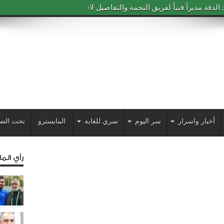
دقة مديراً فنياً لفريق النجمة والتفاصيل لاحقاً
أخبار واسرار
سر اليوم
سري للغاية
المايسترو
تحت الض
رأي الم