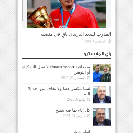
المدرب لسعد الدريدي باقٍ في منصبه
أغسطس 8, 2026
رأي المايسترو
مصداقية elmaestrosport لا تقبل التشكيك
أو التوهين
ديسمبر 22, 2025
لسنا مكسر عصا ولا نخاف من احد إلا
الله
يوليو 6, 2025
كل إناء بما فيه ينضح
مارس 31, 2025
إتهام خطير