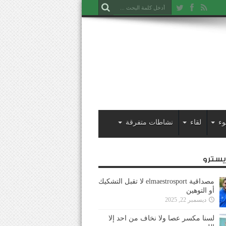
وء
لقاء
نشاطات متفرقة
ايسترو
مصداقية elmaestrosport لا تقبل التشكيك
أو التوهين
ديسمبر 22, 2025
لسنا مكسر عصا ولا نخاف من احد إلا