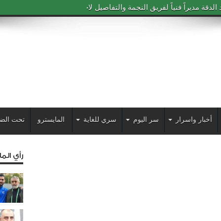
دقة مديراً فنياً لفريق النجمة والتفاصيل لاحقاً
أخبار واسرار
سر اليوم
سري للغاية
المايسترو
تحت الض
رأي الم