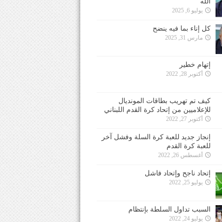
الله
يوليو 6, 2025
كل إناء بما فيه ينضح
مارس 31, 2025
إتهام خطير
أكتوبر 28, 2022
كيف تم تهريب بطاقات المونديال
للإعلاميين من إتحاد كرة القدم اللبناني
أكتوبر 27, 2022
إنجاز جديد للعبة كرة السلة وفشل آخر
للعبة كرة القدم
أغسطس 26, 2022
إتحاد ناجح وإتحاد فاشل
يوليو 25, 2022
السبب تداول السلطة بإنتظام
يوليو 24, 2022