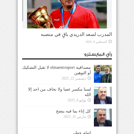
المدرب لسعد الدريدي باقٍ في منصبه
أغسطس 8, 2026
رأي المايسترو
مصداقية elmaestrosport لا تقبل التشكيك
أو التوهين
ديسمبر 22, 2025
لسنا مكسر عصا ولا نخاف من احد إلا
الله
يوليو 6, 2025
كل إناء بما فيه ينضح
مارس 31, 2025
إتهام خطير