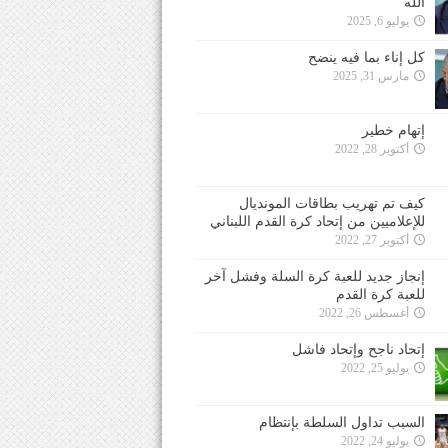
الله
يوليو 6, 2025
كل إناء بما فيه ينضح
مارس 31, 2025
إتهام خطير
أكتوبر 28, 2022
كيف تم تهريب بطاقات المونديال
للإعلاميين من إتحاد كرة القدم اللبناني
أكتوبر 27, 2022
إنجاز جديد للعبة كرة السلة وفشل آخر
للعبة كرة القدم
أغسطس 26, 2022
إتحاد ناجح وإتحاد فاشل
يوليو 25, 2022
السبب تداول السلطة بإنتظام
يوليو 24, 2022