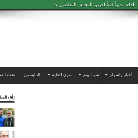
دقة مديراً فنياً لفريق النجمة والتفاصيل لاحقاً
أخبار واسرار
سر اليوم
سري للغاية
المايسترو
تحت الض
رأي الم