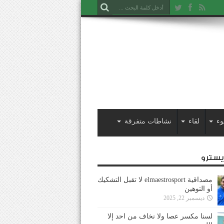
وء
لقاء
نشاطات متفرقة
ايسترو
مصداقية elmaestrosport لا تقبل التشكيك
أو التوهين
ديسمبر 22, 2025
لسنا مكسر عصا ولا نخاف من احد إلا