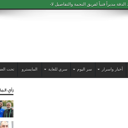
دقة مديراً فنياً لفريق النجمة والتفاصيل لاحقاً
أخبار واسرار
سر اليوم
سري للغاية
المايسترو
تحت الض
رأي الم