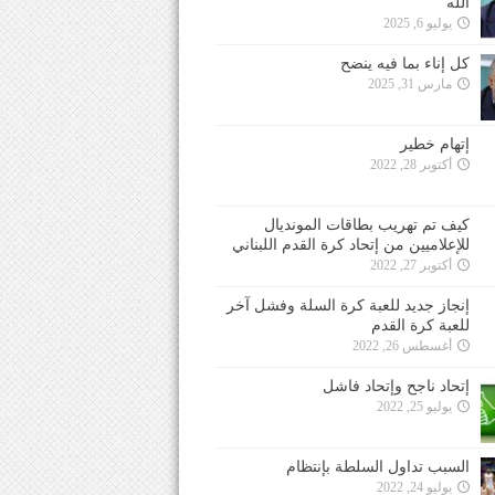
الله
يوليو 6, 2025
كل إناء بما فيه ينضح
مارس 31, 2025
إتهام خطير
أكتوبر 28, 2022
كيف تم تهريب بطاقات المونديال
للإعلاميين من إتحاد كرة القدم اللبناني
أكتوبر 27, 2022
إنجاز جديد للعبة كرة السلة وفشل آخر
للعبة كرة القدم
أغسطس 26, 2022
إتحاد ناجح وإتحاد فاشل
يوليو 25, 2022
السبب تداول السلطة بإنتظام
يوليو 24, 2022