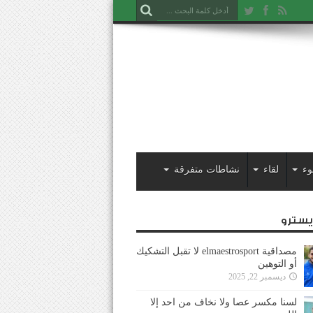
وء
لقاء
نشاطات متفرقة
ايسترو
مصداقية elmaestrosport لا تقبل التشكيك
أو التوهين
ديسمبر 22, 2025
لسنا مكسر عصا ولا نخاف من احد إلا