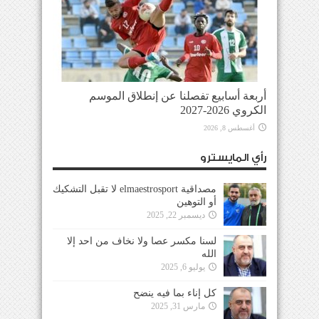
أربعة أسابيع تفصلنا عن إنطلاق الموسم
الكروي 2026-2027
أغسطس 8, 2026
رأي المايسترو
مصداقية elmaestrosport لا تقبل التشكيك
أو التوهين
ديسمبر 22, 2025
لسنا مكسر عصا ولا نخاف من احد إلا
الله
يوليو 6, 2025
كل إناء بما فيه ينضح
مارس 31, 2025