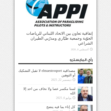
إتفاقية تعاون بين الاتحاد اللبناني للرياضات
الجوّية وجمعية طيّاري ومدرّبي الطيران
الشراعي
أغسطس 6, 2026
رأي المايسترو
مصداقية elmaestrosport لا تقبل التشكيك
أو التوهين
ديسمبر 22, 2025
لسنا مكسر عصا ولا نخاف من احد إلا
الله
يوليو 6, 2025
كل إناء بما فيه ينضح