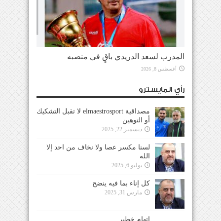
المدرب لسعد الدريدي باقٍ في منصبه
أغسطس 8, 2026
رأي المايسترو
مصداقية elmaestrosport لا تقبل التشكيك
أو التوهين
ديسمبر 22, 2025
لسنا مكسر عصا ولا نخاف من احد إلا
الله
يوليو 6, 2025
كل إناء بما فيه ينضح
مارس 31, 2025
إتهام خطير