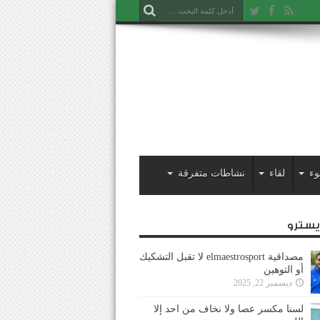
وء
لقاء
نشاطات متفرقة
ايسترو
مصداقية elmaestrosport لا تقبل التشكيك
أو التوهين
ديسمبر 22, 2025
لسنا مكسر عصا ولا نخاف من احد إلا