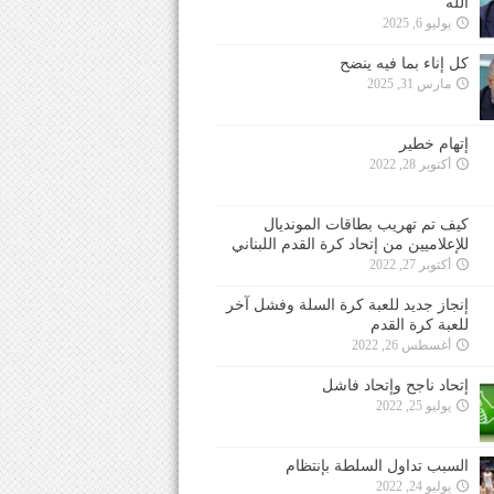
الله
يوليو 6, 2025
كل إناء بما فيه ينضح
مارس 31, 2025
إتهام خطير
أكتوبر 28, 2022
كيف تم تهريب بطاقات المونديال
للإعلاميين من إتحاد كرة القدم اللبناني
أكتوبر 27, 2022
إنجاز جديد للعبة كرة السلة وفشل آخر
للعبة كرة القدم
أغسطس 26, 2022
إتحاد ناجح وإتحاد فاشل
يوليو 25, 2022
السبب تداول السلطة بإنتظام
يوليو 24, 2022