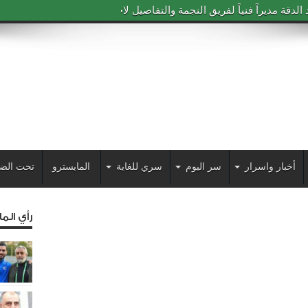
دقة مديراً فنياً لفريق النجمة والتفاصيل لاحقاً
أخبار واسرار
سر اليوم
سري للغاية
المايسترو
تحت الض
رأي الم