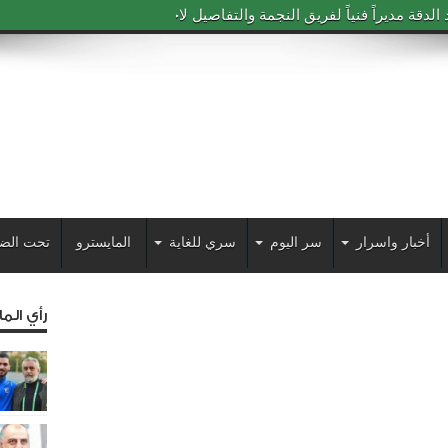
دقة مديراً فنياً لفريق النجمة والتفاصيل لاحقاً
أخبار واسرار
سر اليوم
سري للغاية
المايسترو
تحت الض
رأي الم