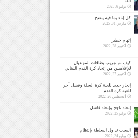
الله
يوليو 6, 2025
كل إناء بما فيه ينضح
مارس 31, 2025
إتهام خطير
أكتوبر 28, 2022
كيف تم تهريب بطاقات المونديال
للإعلاميين من إتحاد كرة القدم اللبناني
أكتوبر 27, 2022
إنجاز جديد للعبة كرة السلة وفشل آخر
للعبة كرة القدم
أغسطس 26, 2022
إتحاد ناجح وإتحاد فاشل
يوليو 25, 2022
السبب تداول السلطة بإنتظام
يوليو 24, 2022