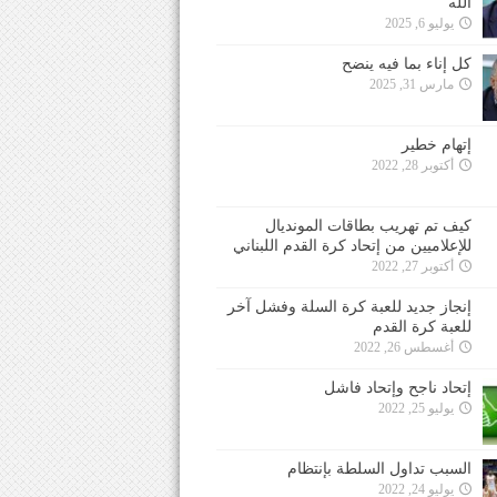
الله
يوليو 6, 2025
كل إناء بما فيه ينضح
مارس 31, 2025
إتهام خطير
أكتوبر 28, 2022
كيف تم تهريب بطاقات المونديال
للإعلاميين من إتحاد كرة القدم اللبناني
أكتوبر 27, 2022
إنجاز جديد للعبة كرة السلة وفشل آخر
للعبة كرة القدم
أغسطس 26, 2022
إتحاد ناجح وإتحاد فاشل
يوليو 25, 2022
السبب تداول السلطة بإنتظام
يوليو 24, 2022