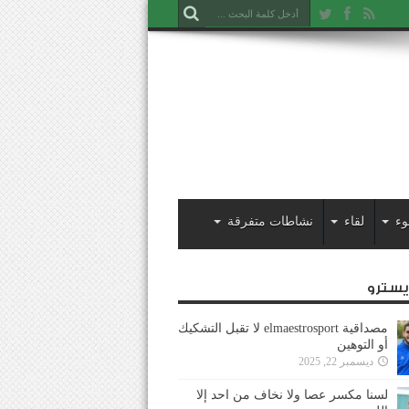
وء
لقاء
نشاطات متفرقة
ايسترو
مصداقية elmaestrosport لا تقبل التشكيك
أو التوهين
ديسمبر 22, 2025
لسنا مكسر عصا ولا نخاف من احد إلا