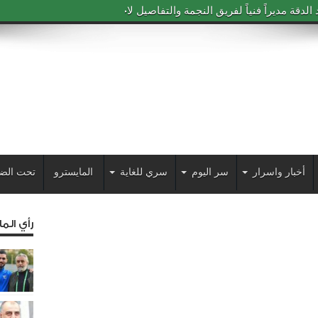
دقة مديراً فنياً لفريق النجمة والتفاصيل لاحقاً
أخبار واسرار
سر اليوم
سري للغاية
المايسترو
تحت الض
رأي الم