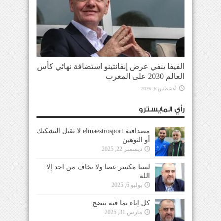
الفيفا ينفي عرض إنفانتينو استضافة نهائي كأس
العالم 2030 على المغرب
أغسطس 6, 2026
رأي المايسترو
مصداقية elmaestrosport لا تقبل التشكيك
أو التوهين
ديسمبر 22, 2025
لسنا مكسر عصا ولا نخاف من احد إلا
الله
يوليو 6, 2025
كل إناء بما فيه ينضح
مارس 31, 2025