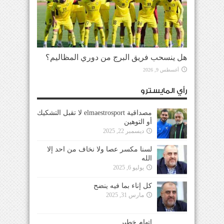
هل ينسحب فريق البرج من دوري المظاليم؟
أغسطس 9, 2026
رأي المايسترو
مصداقية elmaestrosport لا تقبل التشكيك
أو التوهين
ديسمبر 22, 2025
لسنا مكسر عصا ولا نخاف من احد إلا
الله
يوليو 6, 2025
كل إناء بما فيه ينضح
مارس 31, 2025
إتهام خطير