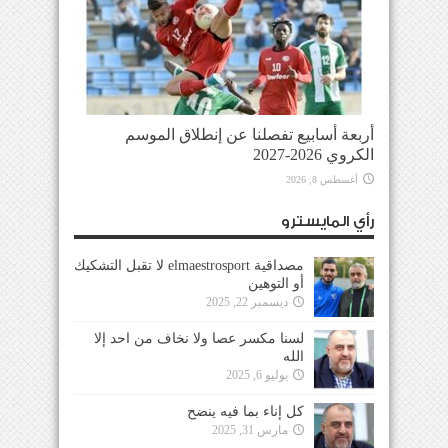
أربعة أسابيع تفصلنا عن إنطلاق الموسم
الكروي 2026-2027
أغسطس 8, 2026
رأي المايسترو
مصداقية elmaestrosport لا تقبل التشكيك
أو التوهين
ديسمبر 22, 2025
لسنا مكسر عصا ولا نخاف من احد إلا
الله
يوليو 6, 2025
كل إناء بما فيه ينضح
مارس 31, 2025