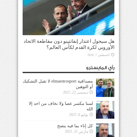
هل سيحول اعتذار إنفانتينو دون مقاطعة الاتحاد
الأوروبي لكرة القدم لكأس العالم؟
أغسطس 7, 2026
رأي المايسترو
مصداقية elmaestrosport لا تقبل التشكيك
أو التوهين
ديسمبر 22, 2025
لسنا مكسر عصا ولا نخاف من احد إلا
الله
يوليو 6, 2025
كل إناء بما فيه ينضح
مارس 31, 2025