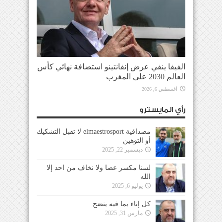
الفيفا ينفي عرض إنفانتينو استضافة نهائي كأس
العالم 2030 على المغرب
أغسطس 6, 2026
رأي المايسترو
مصداقية elmaestrosport لا تقبل التشكيك
أو التوهين
ديسمبر 22, 2025
لسنا مكسر عصا ولا نخاف من احد إلا
الله
يوليو 6, 2025
كل إناء بما فيه ينضح
مارس 31, 2025