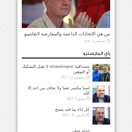
من هي الاتحادات الداعمة والمعارضة لانفانتينو
أغسطس 9, 2026
رأي المايسترو
مصداقية elmaestrosport لا تقبل التشكيك
أو التوهين
ديسمبر 22, 2025
لسنا مكسر عصا ولا نخاف من احد إلا
الله
يوليو 6, 2025
كل إناء بما فيه ينضح
مارس 31, 2025
إتهام خطير