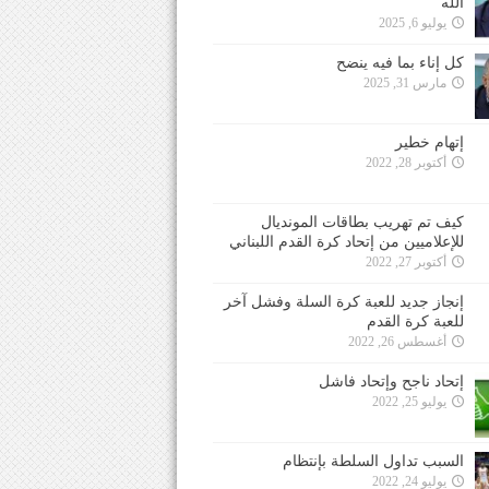
الله
يوليو 6, 2025
كل إناء بما فيه ينضح
مارس 31, 2025
إتهام خطير
أكتوبر 28, 2022
كيف تم تهريب بطاقات المونديال
للإعلاميين من إتحاد كرة القدم اللبناني
أكتوبر 27, 2022
إنجاز جديد للعبة كرة السلة وفشل آخر
للعبة كرة القدم
أغسطس 26, 2022
إتحاد ناجح وإتحاد فاشل
يوليو 25, 2022
السبب تداول السلطة بإنتظام
يوليو 24, 2022