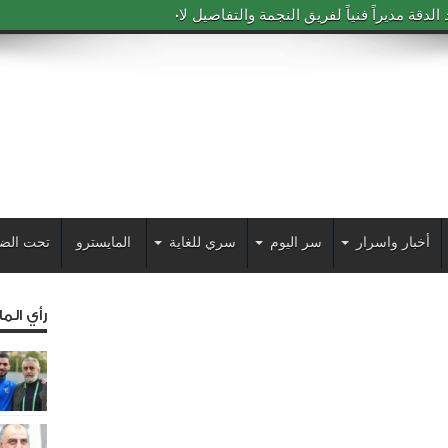
دقة مديراً فنياً لفريق النجمة والتفاصيل لاحقاً
أخبار واسرار
سر اليوم
سري للغاية
المايسترو
تحت الض
رأي الم