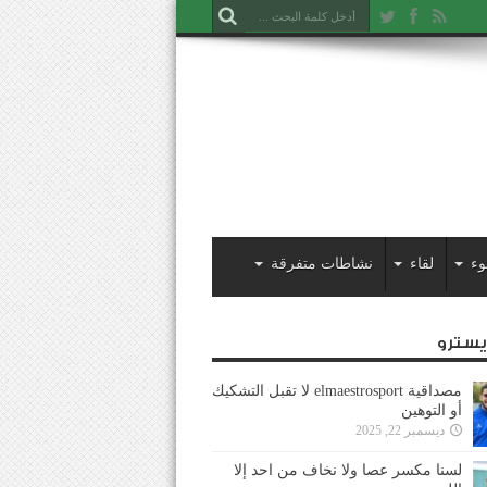
وء
لقاء
نشاطات متفرقة
ايسترو
مصداقية elmaestrosport لا تقبل التشكيك
أو التوهين
ديسمبر 22, 2025
لسنا مكسر عصا ولا نخاف من احد إلا