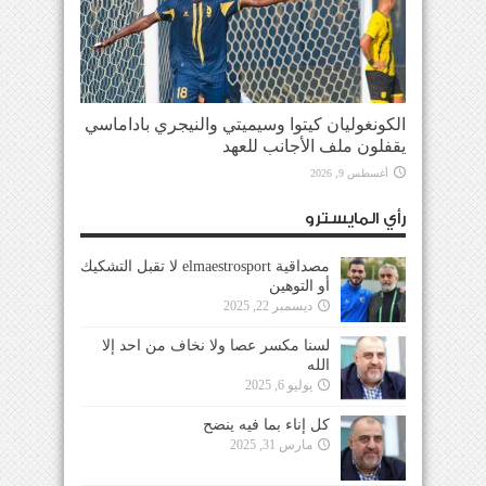
الكونغوليان كيتوا وسيميتي والنيجري باداماسي
يقفلون ملف الأجانب للعهد
أغسطس 9, 2026
رأي المايسترو
مصداقية elmaestrosport لا تقبل التشكيك
أو التوهين
ديسمبر 22, 2025
لسنا مكسر عصا ولا نخاف من احد إلا
الله
يوليو 6, 2025
كل إناء بما فيه ينضح
مارس 31, 2025