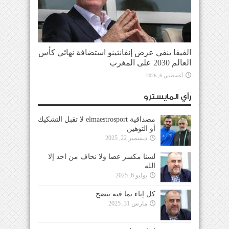
الفيفا ينفي عرض إنفانتينو استضافة نهائي كأس
العالم 2030 على المغرب
أغسطس 6, 2026
رأي المايسترو
مصداقية elmaestrosport لا تقبل التشكيك
أو التوهين
ديسمبر 22, 2025
لسنا مكسر عصا ولا نخاف من احد إلا
الله
يوليو 6, 2025
كل إناء بما فيه ينضح
مارس 31, 2025