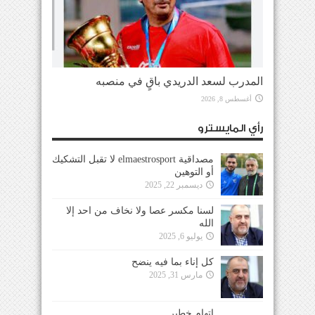
المدرب لسعد الدريدي باقٍ في منصبه
أغسطس 8, 2026
رأي المايسترو
مصداقية elmaestrosport لا تقبل التشكيك
أو التوهين
ديسمبر 22, 2025
لسنا مكسر عصا ولا نخاف من احد إلا
الله
يوليو 6, 2025
كل إناء بما فيه ينضح
مارس 31, 2025
إتهام خطير