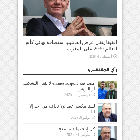
الفيفا ينفي عرض إنفانتينو استضافة نهائي كأس
العالم 2030 على المغرب
أغسطس 6, 2026
رأي المايسترو
مصداقية elmaestrosport لا تقبل التشكيك
أو التوهين
ديسمبر 22, 2025
لسنا مكسر عصا ولا نخاف من احد إلا
الله
يوليو 6, 2025
كل إناء بما فيه ينضح
مارس 31, 2025