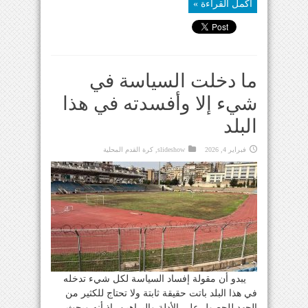
أكمل القراءة »
ما دخلت السياسة في
شيء إلا وأفسدته في هذا
البلد
فبراير 4, 2026
slideshow
,
كرة القدم المحلية
يبدو أن مقولة إفساد السياسة لكل شيء تدخله
في هذا البلد باتت حقيقة ثابتة ولا تحتاج للكثير من
الجهد للحصول على الأدلة والبراهين، إذ أنه وبحث