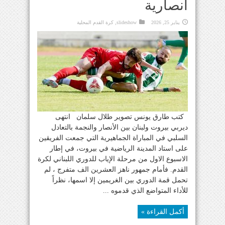
انصارية
يناير 25, 2026
slideshow
,
كرة القدم المحلية
كتب طارق يونس تصوير طلال سلمان انتهى
ديربي بيروت ولبنان بين الأنصار والنجمة بالتعادل
السلبي في المباراة الجماهيرية التي جمعت الفريقين
على استاد المدينة الرياضية في بيروت، في إطار
الاسبوع الاول من مرحلة الإياب للدوري اللبناني لكرة
القدم. فأمام جمهور ناهز العشرين الف متفرج ، لم
تحمل قمة الدوري بين الغريمين إلا اسمها، نظراً
للأداء المتواضع الذي قدموه ...
أكمل القراءة »