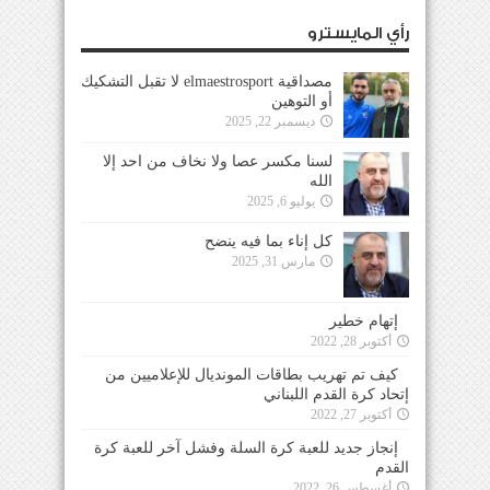
رأي المايسترو
مصداقية elmaestrosport لا تقبل التشكيك
أو التوهين
ديسمبر 22, 2025
لسنا مكسر عصا ولا نخاف من احد إلا
الله
يوليو 6, 2025
كل إناء بما فيه ينضح
مارس 31, 2025
إتهام خطير
أكتوبر 28, 2022
كيف تم تهريب بطاقات المونديال للإعلاميين من
إتحاد كرة القدم اللبناني
أكتوبر 27, 2022
إنجاز جديد للعبة كرة السلة وفشل آخر للعبة كرة
القدم
أغسطس 26, 2022