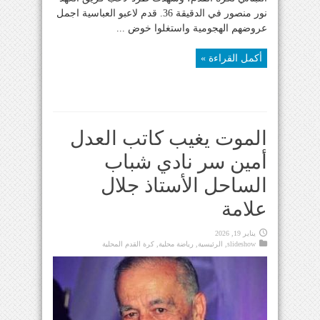
نور منصور في الدقيقة 36. قدم لاعبو العباسية اجمل
عروضهم الهجومية واستغلوا خوض ...
أكمل القراءة »
الموت يغيب كاتب العدل
أمين سر نادي شباب
الساحل الأستاذ جلال
علامة
يناير 19, 2026
slideshow
,
الرئيسية
,
رياضة محلية
,
كرة القدم المحلية