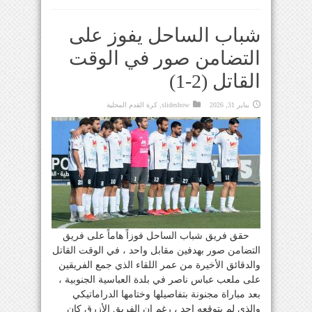
شباب الساحل يفوز على
التضامن صور في الوقت
القاتل (2-1)
يناير 31, 2026
slideshow
,
كرة القدم المحلية
حقق فريق شباب الساحل فوزاً هاماً على فريق
التضامن صور بهدفين مقابل واحد ، في الوقت القاتل
والدقائق الأخيرة من عمر اللقاء الذي جمع الفريقين
على ملعب عباس ناصر في بلدة العباسية الجنوبية ،
بعد مباراة مجنونة بتفاصيلها وختامها الدراماتيكي
والذي لم يتوقعه احد ، رغم ان الفريق الأزرق كان