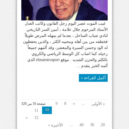
غيب الموت عصر اليوم رجل القانون وكاتب العدل
الأستاذ المرحوم جلال علامة ، أمين السر التاريخي
لنادي شباب الساحل ، بعدما لم يمهله المرض طويلاً
فخطفه من بين أهله ومحبيه الكثر ، والذين يحفظون
له الود وحسن السيرة والمعشر، وقد ألمهم جميعاً
رحيله كما اصاب كل الوسط الرياضي والكروي
بالكلم والحزن الشديد . موقع elmaestrosport الذي
ألمه الخبر يتقدم ...
أكمل القراءة »
9
8
«
...
« الأولى
صفحة 10 من 328
10
11
»
12
...
40
30
20
الأخيرة »