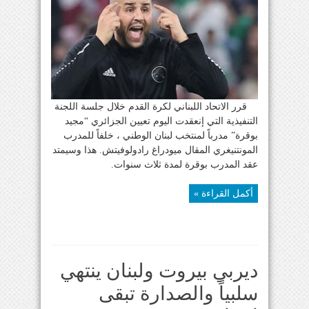
قرر الاتحاد اللبناني لكرة القدم خلال جلسة اللجنة
التنفيذية التي إنعقدت اليوم تعيين الجزائري “مجيد
بوقرة” مدرباً لمنتخب لبنان الوطني ، خلفاً للمدرب
المونتنيغري المقال ميودراغ رادولوفيتش. هذا وسيمتد
عقد المدرب بوقرة لمدة ثلاث سنوات.
أكمل القراءة »
ديربي بيروت ولبنان ينتهي
سلبياً والصدارة تبقى