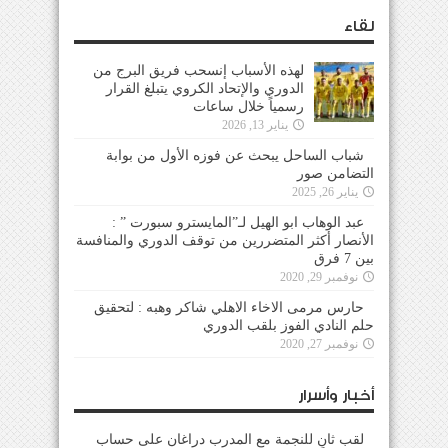
لقاء
لهذه الأسباب إنسحب فريق البرج من
الدوري والإتحاد الكروي يتبلغ القرار
رسمياً خلال ساعات
يناير 13, 2026
شباب الساحل يبحث عن فوزه الأول من بوابة
التضامن صور
يناير 26, 2025
عبد الوهاب ابو الهيل لـ”المايسترو سبورت ” :
الأنصار أكثر المتضررين من توقف الدوري والمنافسة
بين 7 فرق
نوفمبر 29, 2020
حارس مرمى الاخاء الاهلي شاكر وهبه : لتحقيق
حلم النادي الفوز بلقب الدوري
نوفمبر 27, 2020
أخبار وأسرار
لقب ثانٍ للنجمة مع المدرب دراغان على حساب