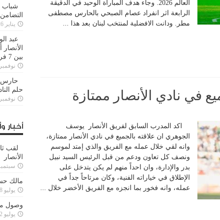
العالم 2026. وجاء هدف المباراة الوحيد في الدقيقة
شباب ا
الرابعة اثر انفراد عصام الصبحي بالحارس مصطفى
التضامن
مطر. ودانت الافضلية لمنتخب لبنان بعد هذا ...
يناير 26, 2025
عبد الو
الأنصار 
بين 7 فرق
نوفمبر 29, 20
حارس م
حلم النا
ع في نادي الأنصار ممتازة
نوفمبر 27, 20
اكد المدرب السابق لفريق الأنصار يوسف
أخبار وأ
الجوهري ان علاقته بالجميع في نادي الأنصار ممتازة،
وانه لقي خلال عمله مع الفريق والذي إمتد لموسم
لقب ثا
ونصف كل تعاون ودعم من قبل الرئيس السيد نبيل
الأنصار
سبتمبر 15, 4
بدر والإدارة، وان احداً منهم لم يكن يتدخل على
الإطلاق في خياراته الفنية، وكان مرتاحاً جداً في
مالك حس
عمله، وانه فخور بما انجزه مع الفريق الأخضر خلال ...
يوليو 28, 2023
وصول مدا
يوليو 12, 2023