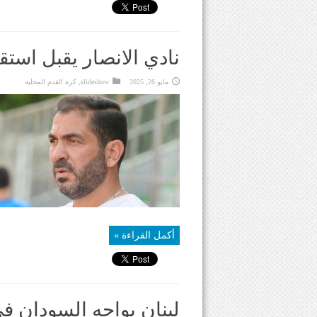
نادي الانصار يقبل است
مايو 26, 2025
slideshow
,
كرة القدم المحلية
أكمل القراءة »
لبنان يواجه السودان ف