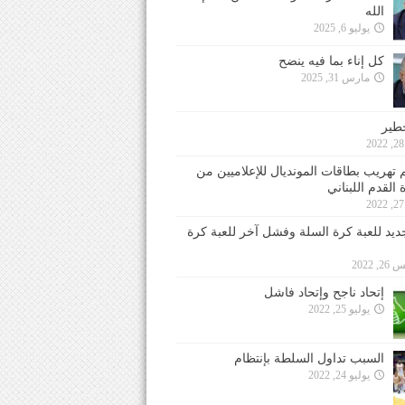
الله
يوليو 6, 2025
كل إناء بما فيه ينضح
مارس 31, 2025
خطير
 تهريب بطاقات المونديال للإعلاميين من
 القدم اللبناني
جديد للعبة كرة السلة وفشل آخر للعبة كرة
 2022
إتحاد ناجح وإتحاد فاشل
يوليو 25, 2022
السبب تداول السلطة بإنتظام
يوليو 24, 2022