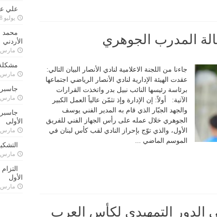
علي علا
يوليو 8, 2023
محمد ق
قالة المدرب الجوهري
الأردني
مارس 24, 021
مشكلة 
جاءنا من اللجنة الاعلامية لنادي الأنصار البيان التالي:
مارس 24, 021
عقدت الهيئة الإدارية لنادي الأنصار الرياضي اجتماعها
جاسبرت
برئاسة رئيسها النائب نبيل بدر واتخذت القرارات
مارس 24, 021
الآتية: أولاً: إن الإدارة وإذ تثمّن عالياً العمل الكبير
والجهد الجبّار الذي قام به المدير الفني يوسف
جاسبرت 
الجوهري خلال عمله على رأس الجهاز الفني للفريق
الأولى
الأول، والذي توّج بإحراز النادي لقب كأس لبنان في
مارس 24, 021
الموسم الماضي ...
التشكي
مارس 24, 021
التزام
الأول
مارس 24, 021
ي الدور التمهيدي لكأس العرب