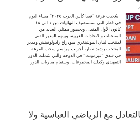
م
سُحبت قرعة “فيفا كأس العرب ٢٠٢٥” مساء اليوم
في قطر التي ستستضيف النهائيات من ١ الى ١٨
كانون الأول المقبل. وبحضور ممثلي العديد من
المنتخبات والاتحادات العربية، وبينهم المدير الفني
لمنتخب لبنان المونتينغري ميودراغ رادولوفيتش ومدير
المنتخب رشيد نصار، أجريت مراسم سحب القرعة
في فندق “فيرمونت” في الدوحة والتي شملت الدور
التمهيدي وكذلك المجموعات. وستقام مباريات الدور
تعادل مع الرياضي العباسية ولا