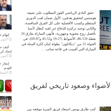
حقق النادي الرياضي الفوز المطلوب على ضيفه
هومنتمن لتحقيق هدفين، الأول ضمان لقب الدوري
المنتظم وكسب الأفضلية على كل الفرق المنافسة،
والثاني توجيه تركيزه للدفاع عن لقبه كبطل لآسيا
بأفضل روح معنوية وجهوزية، فأنهى المباراة بفارق 24
إتهام 
نقطة 110-86، الأشواط (27-19 و52-45 و87-69)، في
أكتوبر 28, 2022
الجولة 21 من “ديكاتلون” بطولة لبنان لكرة السلة في
كيف تم
المباراة التي أقيمت في قاعة صائب ...
إتحاد كرة
أكتوبر 27, 2022
إنجاز 
القدم
أغسطس 26,
الأضواء وصعود تاريخي لفريق
كتب طارق يونس استعاد فريق المبرة موقعه بين