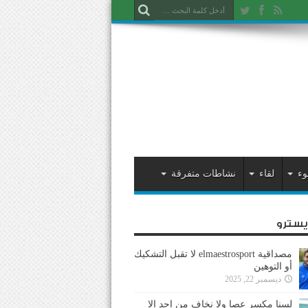
وء
لقاء
نشاطات متفرقة
ايسترو
مصداقية elmaestrosport لا تقبل التشكيك
أو التوهين
ديسمبر 22, 2025
لسنا مكسر عصا ولا نخاف من احد إلا