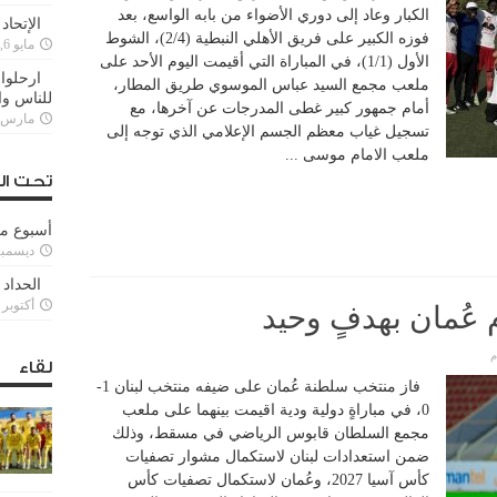
الكبار وعاد إلى دوري الأضواء من بابه الواسع، بعد
الإتحاد
فوزه الكبير على فريق الأهلي النبطية (2/4)، الشوط
مايو 6, 2022
الأول (1/1)، في المباراة التي أقيمت اليوم الأحد على
ارحلوا 
ملعب مجمع السيد عباس الموسوي طريق المطار،
للناس وا
أمام جمهور كبير غطى المدرجات عن آخرها، مع
مارس 25, 022
تسجيل غياب معظم الجسم الإعلامي الذي توجه إلى
ملعب الامام موسى ...
تحت ال
أسبوع م
ديسمبر 11, 3
الحداد 
أكتوبر 6, 2021
م عُمان بهدفٍ وحيد
م
لقاء
فاز منتخب سلطنة عُمان على ضيفه منتخب لبنان 1-
0، في مباراةٍ دولية ودية اقيمت بينهما على ملعب
مجمع السلطان قابوس الرياضي في مسقط، وذلك
ضمن استعدادات لبنان لاستكمال مشوار تصفيات
كأس آسيا 2027، وعُمان لاستكمال تصفيات كأس