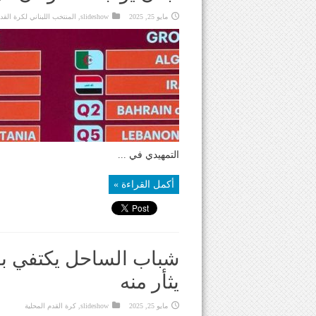
مايو 25, 2025
slideshow
,
المنتخب اللبناني لكرة القد
التمهيدي في ...
أكمل القراءة »
شباب الساحل يكتفي بال
يثأر منه
مايو 25, 2025
slideshow
,
كرة القدم المحلية