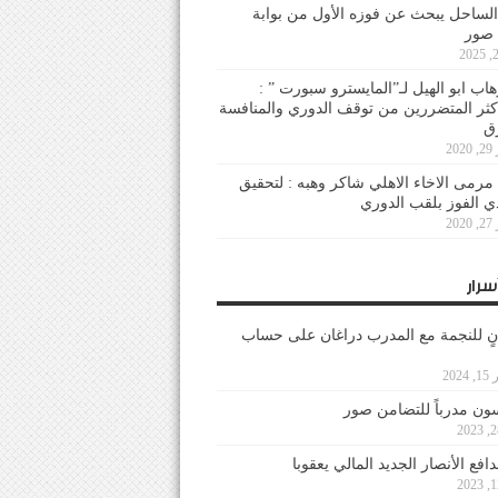
لساحل يبحث عن فوزه الأول من بوابة
 صور
هاب ابو الهيل لـ”المايسترو سبورت ” :
أكثر المتضررين من توقف الدوري والمنافسة
20
رمى الاخاء الاهلي شاكر وهبه : لتحقيق
دي الفوز بلقب الدوري
20
سرار
نٍ للنجمة مع المدرب دراغان على حساب
202
ون مدرباً للتضامن صور
فع الأنصار الجديد المالي يعقوبا