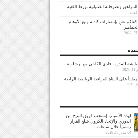
 المراهق وتصرفاته الصبيانية تورط اللعبة
كفاكم تغنٍ بإنتصارات كاذبة وبيع الأوهام
لجماهير
2
ضوء
عايشة للمدرب فادي الكاخي مع برشلونة
202
معلقاً على القناة العراقية الرياضية الرابعة
لهذه الأسباب إنسحب فريق البرج من
الدوري والإتحاد الكروي يتبلغ القرار
رسمياً خلال ساعات
يناير 13, 2026