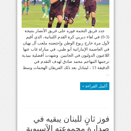
جدد فريق النجمة فوزه على فريق الأنصار بنتيجة
(3-0) في لقاء ديربي كرة القدم اللبنانية، الذي أقيم
لأول مرة خارج ربوع الوطن وإحتضنه ملعب آل نهيان
في العاصمة الإماراتية أبو ظبي، في مباراة غاب عنها
اللاعبون الدوليون في الجانبين. وشهدت أفضلية نبيذية
ترجمها المهاجم محمد صادق لهدف التقدم في
الدقيقة 13 ، ليتبادل بعد ذلك الفريقان الهجمات وسط
...
أكمل القراءة »
فوز ثانٍ للبنان يبقيه في
صدارة مجموعته الآسيوية