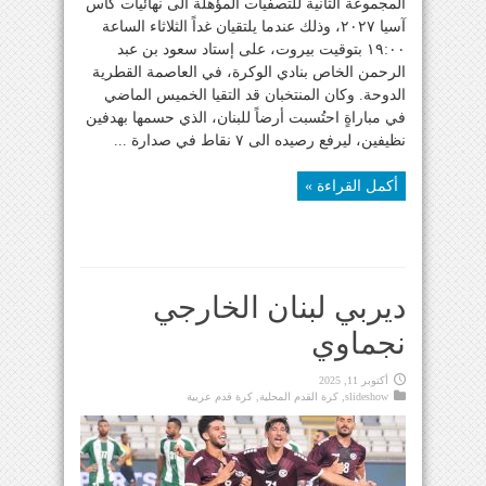
المجموعة الثانية للتصفيات المؤهلة الى نهائيات كأس
آسيا ٢٠٢٧، وذلك عندما يلتقيان غداً الثلاثاء الساعة
١٩:٠٠ بتوقيت بيروت، على إستاد سعود بن عبد
الرحمن الخاص بنادي الوكرة، في العاصمة القطرية
الدوحة. وكان المنتخبان قد التقيا الخميس الماضي
في مباراةٍ احتُسبت أرضاً للبنان، الذي حسمها بهدفين
نظيفين، ليرفع رصيده الى ٧ نقاط في صدارة ...
أكمل القراءة »
ديربي لبنان الخارجي
نجماوي
أكتوبر 11, 2025
slideshow
,
كرة القدم المحلية
,
كرة قدم عربية