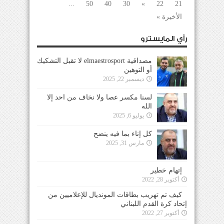
...
50
40
30
»
22
21
الأخيرة »
رأي المايسترو
مصداقية elmaestrosport لا تقبل التشكيك
أو التوهين
ديسمبر 22, 2025
لسنا مكسر عصا ولا نخاف من احد إلا
الله
يوليو 6, 2025
كل إناء بما فيه ينضح
مارس 31, 2025
إتهام خطير
أكتوبر 28, 2022
كيف تم تهريب بطاقات المونديال للإعلاميين من
إتحاد كرة القدم اللبناني
أكتوبر 27, 2022