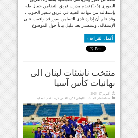
الصوري (3-1) تقدم مدرب فريق التضامن جمال طه
بإستقالته من مهامه الفنية في فريق سفير الجنوب ،
وقد علم أن إدارة نادي التضامن صور قد وافقت على
الإستقالة، وستصدر بعد قليل بياناً حول الموضوع
أكمل القراءة »
منتخب ناشئات لبنان الى
نهائيات كأس آسيا
أكتوبر 17, 2025
slideshow
,
المنتخب اللبناني لكرة القدم
,
كرة القدم المحلية