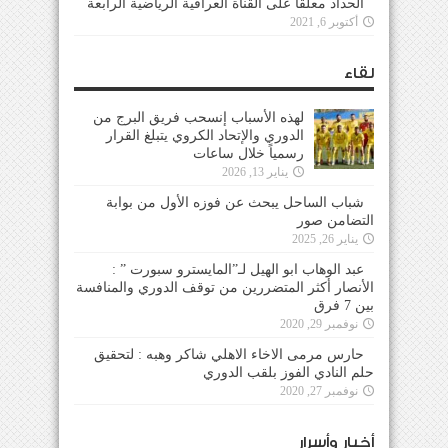
الحداد معلقاً على القناة العراقية الرياضية الرابعة
أكتوبر 6, 2021
لقاء
لهذه الأسباب إنسحب فريق البرج من
الدوري والإتحاد الكروي يتبلغ القرار
رسمياً خلال ساعات
يناير 13, 2026
شباب الساحل يبحث عن فوزه الأول من بوابة
التضامن صور
يناير 26, 2025
عبد الوهاب ابو الهيل لـ”المايسترو سبورت ” :
الأنصار أكثر المتضررين من توقف الدوري والمنافسة
بين 7 فرق
نوفمبر 29, 2020
حارس مرمى الاخاء الاهلي شاكر وهبه : لتحقيق
حلم النادي الفوز بلقب الدوري
نوفمبر 27, 2020
أخبار وأسرار