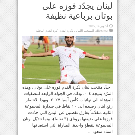
لبنان يجدّد فوزه على
بوتان برباعية نظيفة
أكتوبر 14, 2025
slideshow
,
المنتخب اللبناني لكرة القدم
,
كرة القدم المحلية
جدّد منتخب لبنان لكرة القدم فوزه على بوتان، وهذه
المرّة بنتيجة ٤-٠، وذلك في الجولة الرابعة للتصفيات
المؤهلة الى نهائيات كأس آسيا ٢٠٢٧. وبهذا الانتصار،
رفع لبنان رصيده الى ١٠ نقاط في صدارة المجموعة
الثانية متقدّماً بفارق نقطتين عن اليمن التي جدّدت
فوزها على ضيفتها بروناي (٣ نقاط)، بينما تتذيّل بوتان
المجموعة بنقطةٍ واحدة. المباراة التي استضافها
استاد سعود ...