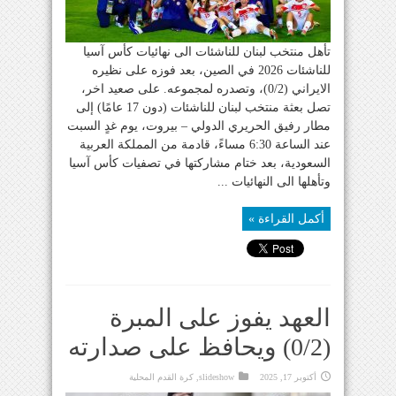
تأهل منتخب لبنان للناشئات الى نهائيات كأس آسيا
للناشئات 2026 في الصين، بعد فوزه على نظيره
الايراني (0/2)، وتصدره لمجموعه. على صعيد اخر،
تصل بعثة منتخب لبنان للناشئات (دون 17 عامًا) إلى
مطار رفيق الحريري الدولي – بيروت، يوم غدٍ السبت
عند الساعة 6:30 مساءً، قادمة من المملكة العربية
السعودية، بعد ختام مشاركتها في تصفيات كأس آسيا
وتأهلها الى النهائيات ...
أكمل القراءة »
العهد يفوز على المبرة
(0/2) ويحافظ على صدارته
أكتوبر 17, 2025
slideshow
,
كرة القدم المحلية