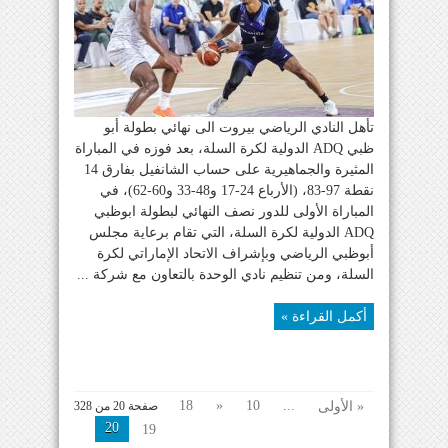
تأهل النادي الرياضي بيروت الى نهائي بطولة أبو
ظبي ADQ الدولية لكرة السلة، بعد فوزه في المباراة
المثيرة والجماهيرية على حساب الشانفيل بفارق 14
نقطة 97-83، (الأرباع 24-17 و48-33 و60-62)، في
المباراة الأولى للدور نصف النهائي لبطولة ابوظبي
ADQ الدولية لكرة السلة، التي تقام برعاية مجلس
أبوظبي الرياضي وبإشراف الاتحاد الإماراتي لكرة
السلة، ومن تنظيم نادي الوحدة بالتعاون مع شركة ...
أكمل القراءة »
18
«
10
...
« الأولى
صفحة 20 من 328
20
19